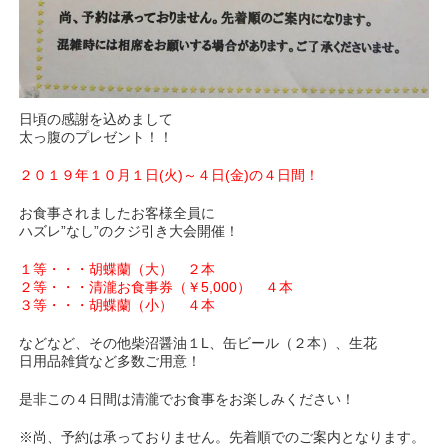
日頃の感謝を込めまして
太っ腹のプレゼント！！
２０１９年１０月１日(火)～４日(金)の４日間！
お食事されましたお客様全員に
ハズレ”なし”のクジ引き大会開催！
１等・・・胡蝶蘭（大） ２本
２等・・・清瀧お食事券（￥5,000） ４本
３等・・・胡蝶蘭（小） ４本
などなど、その他柴沼醤油１L、缶ビール（２本）、生花
日用品雑貨など多数ご用意！
是非この４日間は清瀧でお食事をお楽しみください！
※尚、予約は承っておりません。先着順でのご案内となります。