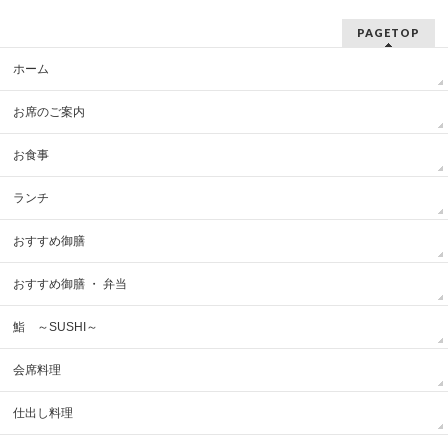
PAGETOP
ホーム
お席のご案内
お食事
ランチ
おすすめ御膳
おすすめ御膳 ・ 弁当
鮨 ～SUSHI～
会席料理
仕出し料理